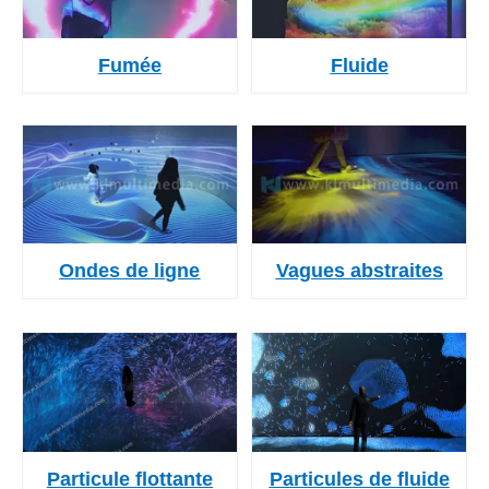
Fumée
Fluide
Ondes de ligne
Vagues abstraites
Particule flottante
Particules de fluide