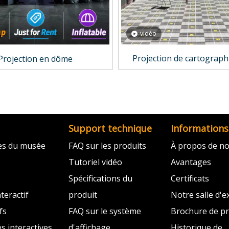
vidéo
Projection de cartograph
Projection en dôme
Support technique
Informations
ves du musée
FAQ sur les produits
À propos de n
Tutoriel vidéo
Avantages
Spécifications du
Certificats
teractif
produit
Notre salle d'e
fs
FAQ sur le système
Brochure de pr
es interactives
d'affichage
Historique de