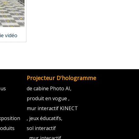
ie vidéo
Projecteur D'hologramme
ous
de cabine Photo AI,
produit en vogue ,
mur interactif KINECT
xposition
, jeux éducatifs,
oduits
sol interactif
, mur interactif