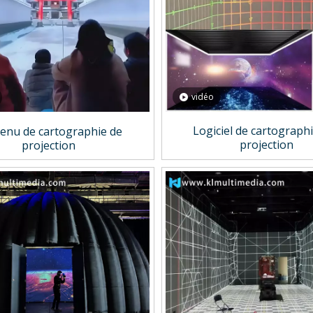
vidéo
Logiciel de cartograph
enu de cartographie de
projection
projection