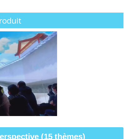
roduit
erspective (15 thèmes)