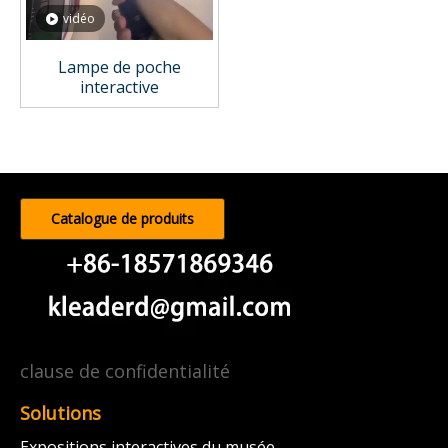
vidéo
Lampe de poche
interactive
Catalogue de produits
clause de confidentialité
Solutions
Expositions interactives du musée