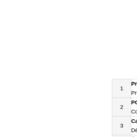
Pr
1
Pr
P
2
Co
C
3
Dé