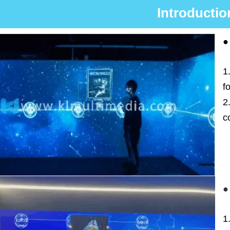
Introductio
●
1
f
2
c
●
1