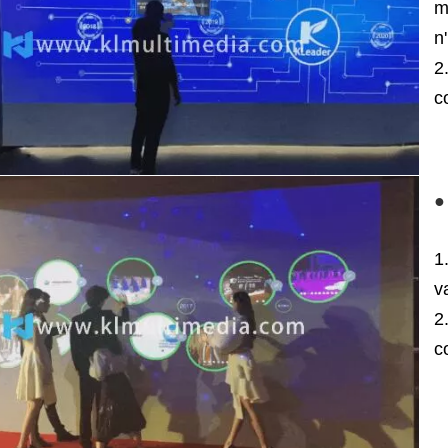
m
n
2
c
●
1
v
2
c