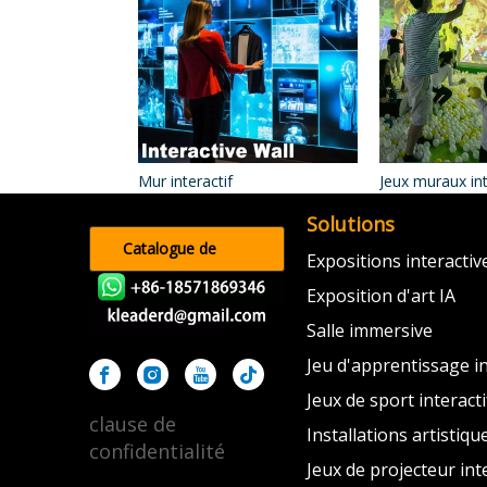
Mur interactif
Jeux muraux int
Solutions
Catalogue de
Expositions interacti
produits
Exposition d'art IA
Salle immersive
Jeu d'apprentissage in
Jeux de sport interacti
clause de
Installations artistiqu
confidentialité
Jeux de projecteur inte