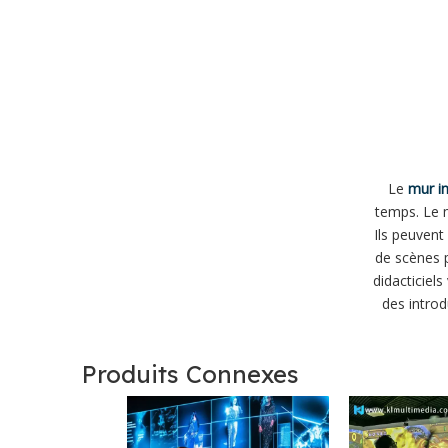
Le
mur in
temps. Le m
Ils peuvent
de scènes p
didacticiels
des introd
Produits Connexes