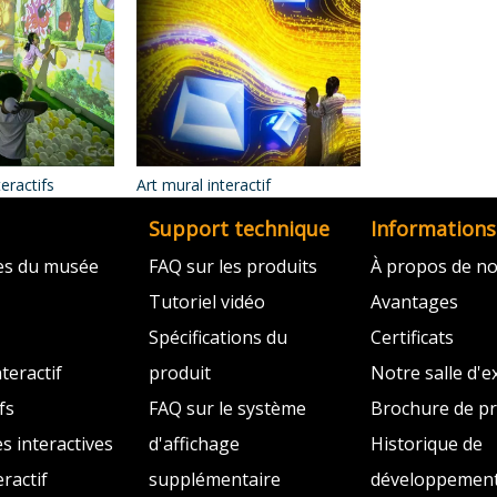
eractifs
Art mural interactif
Support technique
Informations
ves du musée
FAQ sur les produits
À propos de n
Tutoriel vidéo
Avantages
Spécifications du
Certificats
teractif
produit
Notre salle d'e
fs
FAQ sur le système
Brochure de pr
es interactives
d'affichage
Historique de
ractif
supplémentaire
développemen