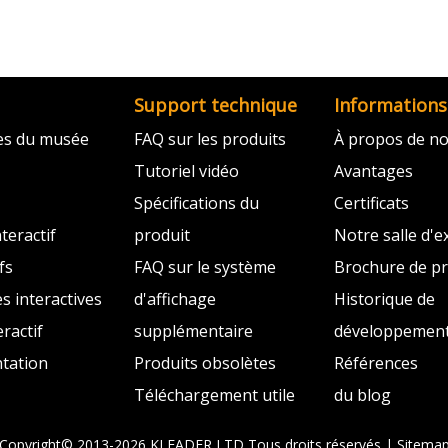
Support technique
Informations
ves du musée
FAQ sur les produits
À propos de n
Tutoriel vidéo
Avantages
Spécifications du
Certificats
teractif
produit
Notre salle d'e
fs
FAQ sur le système
Brochure de pr
es interactives
d'affichage
Historique de
ractif
supplémentaire
développemen
tation
Produits obsolètes
Références
Téléchargement utile
du blog
Copyright© 2013-2026 KLEADER LTD
Tous droits réservés |
Sitema