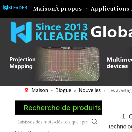
Maison
À propos
Applications 
Maison
Blogue
Nouvelles
»
»
»
Les avantage
Recherche de produits
1. 
technolog