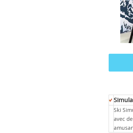
Simula
Ski Sim
avec de
amusant