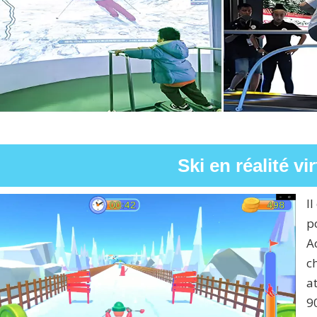
Ski en réalité vir
I
po
A
c
a
9