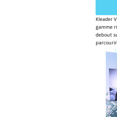
Kleader V
gamme ric
debout su
parcourir