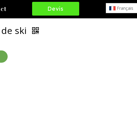
Devis
Français
ct
Gratuit
 de ski