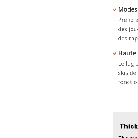
Modes 
Prend e
des jou
des rap
Haute 
Le logi
skis de
fonctio