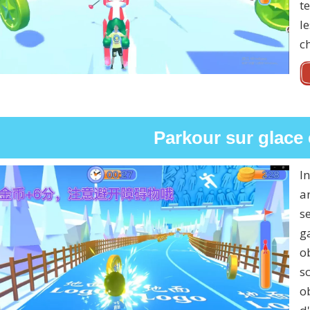
t
le
c
Parkour sur glace 
I
a
s
g
o
s
o