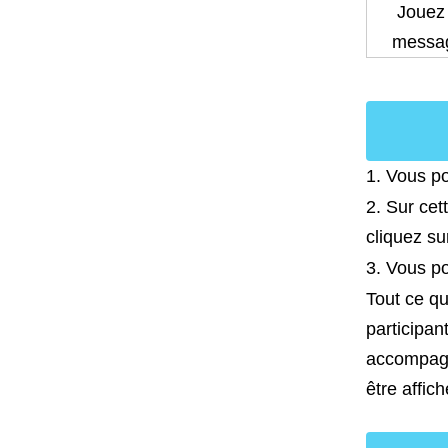
Jouez 
messag
1. Vous p
2. Sur cet
cliquez su
3. Vous po
Tout ce qu
participan
accompagn
être affic