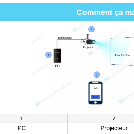
Comment ça m
1
2
PC
Projecteur