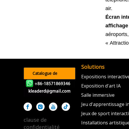
air.
Écran int
affichage
aéroports,
« Attracti
Solutions
Catalogue de
Expositions interacti
produits
Exposition d'art IA
Salle immersive
Jeu d'apprentissage in
Jeux de sport interacti
clause de
Installations artistiqu
confidentialité