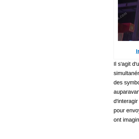
I
Il s'agit 
simultaném
des symbol
auparavant
d'interagi
pour envoy
ont imagin