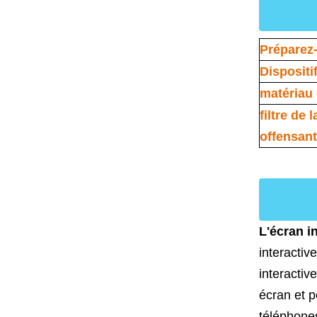
Préparez-
Dispositif
matériau
filtre de
offensant
L'écran i
interactiv
interactiv
écran et p
téléphones 