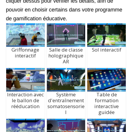
cliquer dessus pour vérifier les détails, afin de
pouvoir en choisir certains dans votre programme
de gamification éducative.
Griffonnage
Salle de classe
Sol interactif
interactif
holographique
AR
Interaction avec
Système
Table de
le ballon de
d'entraînement
formation
rééducation
somatosensorie
interactive
l
guidée