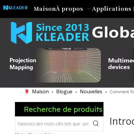
Maison
À propos
Applications 
Maison
Blogue
Nouvelles
»
»
»
Comment fonc
Recherche de produits
Intro