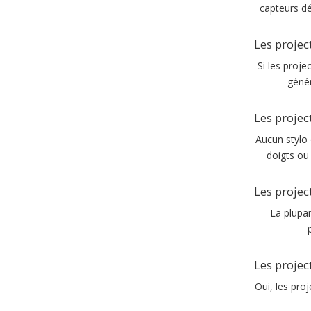
capteurs d
Les projec
Si les proje
génér
Les projec
Aucun stylo 
doigts ou
Les project
La plupar
Les project
Oui, les pro