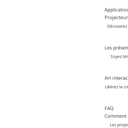
Applicatio
Projecteur
Découvrez 
Les présen
Soyez tém
Art interac
Libérez la c
FAQ
Comment le
Les projec