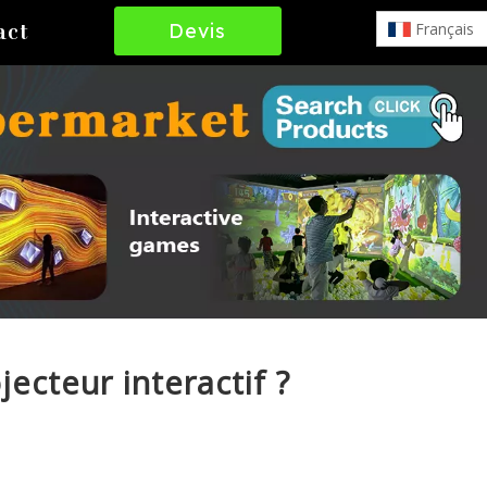
Devis
Français
act
Gratuit
ecteur interactif ?