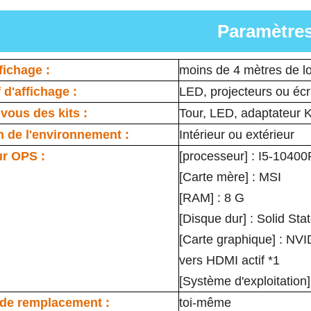
Paramètre
fichage :
moins de 4 mètres de l
 d'affichage :
LED, projecteurs ou éc
vous des kits :
Tour, LED, adaptateur 
on de l'environnement :
Intérieur ou extérieur
ur OPS :
[processeur] : I5-10400
[Carte mère] : MSI
[RAM] : 8 G
[Disque dur] : Solid St
[Carte graphique] : NV
vers HDMI actif *1
[Système d'exploitation
 de remplacement :
toi-même