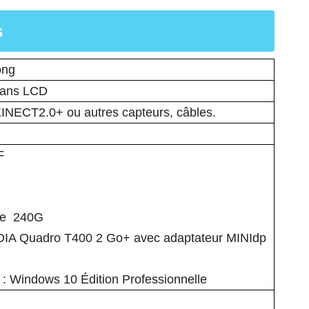
s
ong
rans LCD
KINECT2.0+ ou autres capteurs, câbles.
F
ate 240G
IDIA Quadro T400 2 Go+ avec adaptateur MINIdp
] : Windows 10 Édition Professionnelle