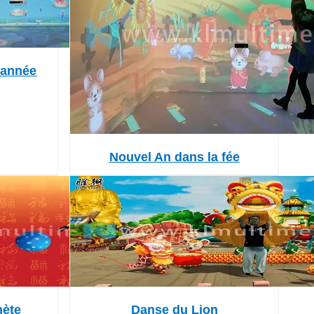
 année
Nouvel An dans la fée
nète
Danse du Lion