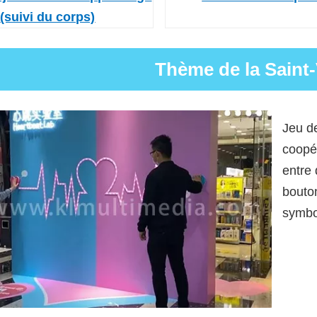
(suivi du corps)
Thème de la Saint-
Jeu de
coopér
entre
bouton
symbol