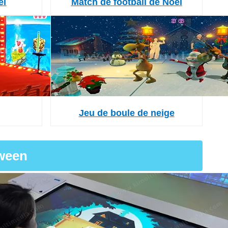
ël
Match de football de Noël
Jeu de boule de neige
ween