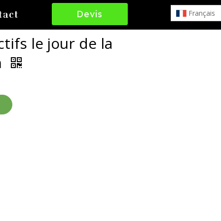
Devis
Français
tact
Gratuit
tifs le jour de la
n