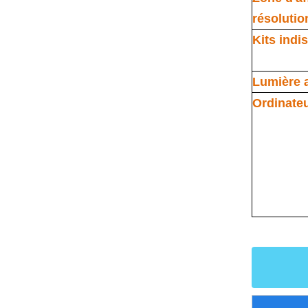
résolutio
Kits indi
Lumière 
Ordinate