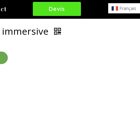
Devis
Français
ct
Gratuit
n immersive