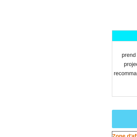
prend 
proje
recommand
Zone d'af