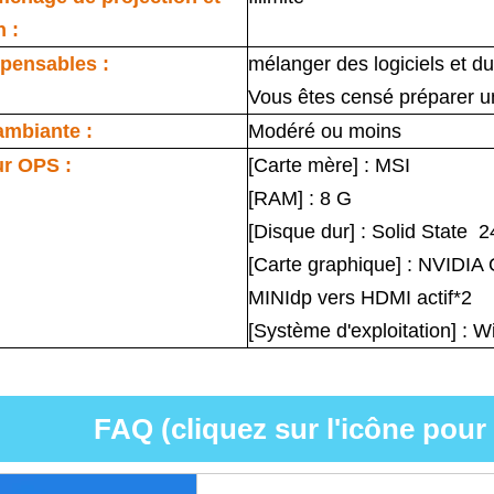
n :
spensables :
mélanger des logiciels et d
Vous êtes censé préparer un
ambiante :
Modéré ou moins
ur OPS :
[Carte mère] : MSI
[RAM] : 8 G
[Disque dur] : Solid State 
[Carte graphique] : NVIDIA
MINIdp vers HDMI actif*2
[Système d'exploitation] : 
FAQ (cliquez sur l'icône pour