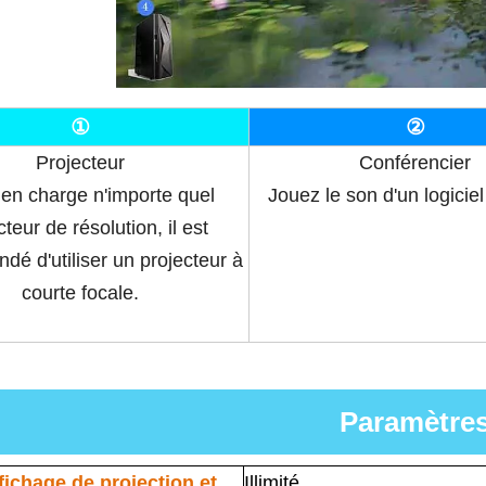
①
②
Projecteur
Conférencier
en charge n'importe quel
Jouez le son d'un logiciel 
cteur de résolution, il est
é d'utiliser un projecteur à
courte focale.
Paramètre
fichage de projection et
Illimité