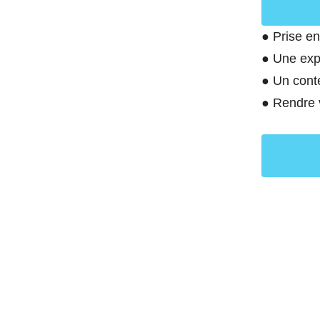
● Prise e
● Une expé
● Un cont
● Rendre v