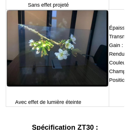
Sans effet projeté
A
Épaisseu
Transmis
Gain : 0,
Rendu de
Couleur 
Champ de
Position 
Avec effet de lumière éteinte
Spécification ZT30 :