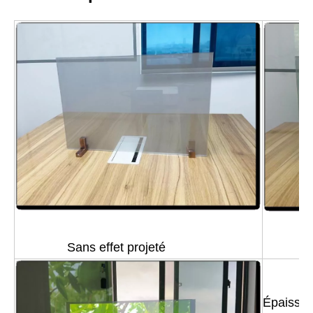
Sans effet projeté
Av
Épaisseu