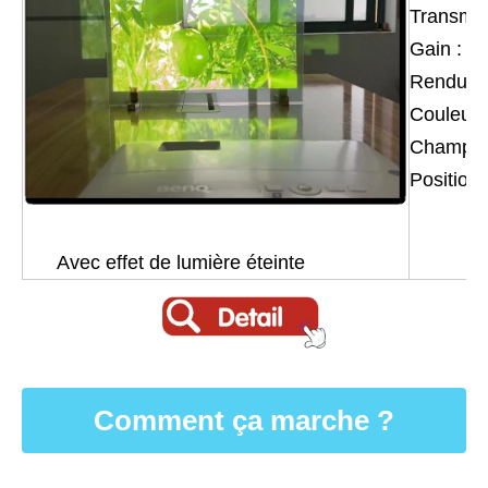
Transmis
Gain : 0,
Rendu de
Couleur 
Champ de
Position 
Avec effet de lumière éteinte
Comment ça marche ?